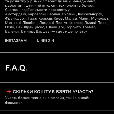
та розвитку у різних сферах: дизайн, менеджмент,
маркетинг, штучний інтелект, технології та бізнес.
Сьогодні події спільноти проходять у:
Амстердамі, Барселоні, Берліні, Дубліні, Дюссельдорфі,
Франкфурті, Гаазі, Кракові, Києві, Малазі, Маямі, Монреалі,
Мюнхені, Лісабоні, Лондоні, Лос-Анджелесі, Львові, Празі,
Осло, Сан-Франциско, Швейцарії, Торонто, Тревізо,
Валенсії, Вінниці, Варшаві — і це лише початок.
INSTAGRAM
LINKEDIN
F.A.Q.
+
СКІЛЬКИ КОШТУЄ ВЗЯТИ УЧАСТЬ?
Участь безкоштовна як в офлайн, так і в онлайн
форматах.