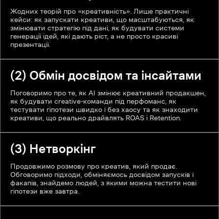
Жодних теорій про «креативність». Лише практичні
кейси: як запускати креативи, що масштабуються, як
змінювати стратегію під дані, як будувати системи
генерації ідей, які дають ріст, а не просто красиві
презентації.
(2) Обмін досвідом та інсайтами
Поговоримо про те, як AI змінює креативний продакшен,
як будувати creative-команди під перфоманс, як
тестувати гіпотези швидко і без хаосу та як знаходити
креативи, що реально драйвлять ROAS і Retention.
(3) Нетворкінг
Продовжимо розмову про креатив, який продає.
Обговоримо підходи, обміняємось досвідом запусків і
факапів, знайдемо людей, з якими можна тестити нові
гіпотези вже завтра.