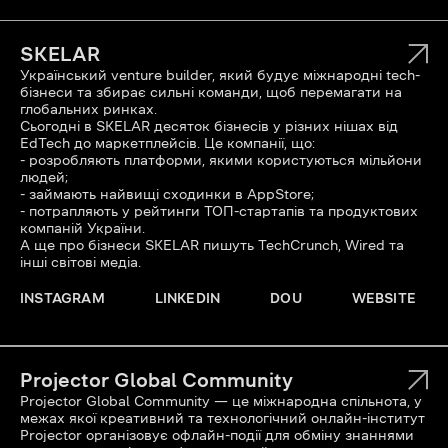
SKELAR
Український venture builder, який будує міжнародні tech-
бізнеси та збирає сильні команди, щоб перемагати на
глобальних ринках.
Сьогодні в SKELAR десяток бізнесів у різних нішах від
EdTech до маркетплейсів. Це компанії, що:
- розробляють платформи, якими користуються мільйони
людей;
- займають найвищі сходинки в AppStore;
- потрапляють у рейтинги ТОП-стартапів та продуктових
компаній України.
А ще про бізнеси SKELAR пишуть TechCrunch, Wired та
інші світові медіа.
INSTAGRAM
LINKEDIN
DOU
WEBSITE
Projector Global Community
Projector Global Community — це міжнародна спільнота, у
межах якої креативний та технологічний онлайн-інститут
Projector організовує офлайн-події для обміну знаннями